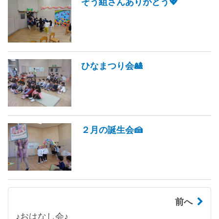
ぞう組さんありがとう💖
ひなまつり会🎎
２月の誕生会🍰
前へ
♪おはなし会♪