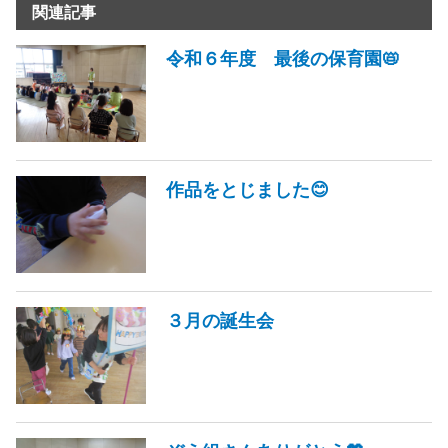
関連記事
令和６年度 最後の保育園📛
作品をとじました😊
３月の誕生会