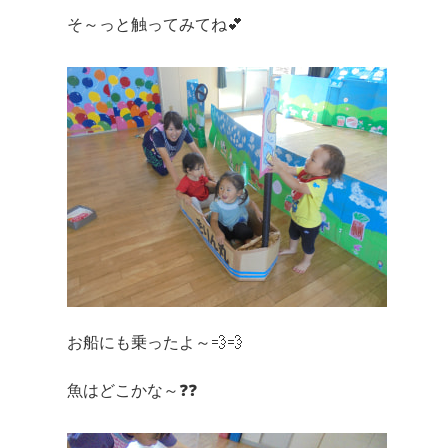
そ～っと触ってみてね💕
お船にも乗ったよ～💨💨
魚はどこかな～❓❓