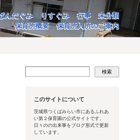
ぱんだぐみ
りすぐみ
行事
未分類
保育所概要
保育所入所のご案内
検索
このサイトについて
茨城県つくばみらい市にあるふれあ
い第２保育園の公式サイトです。
日々のの出来事をブログ形式で更新
しています。