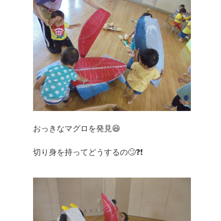
おっきなマグロを発見😆
切り身を持ってどうするの🙄❓❗