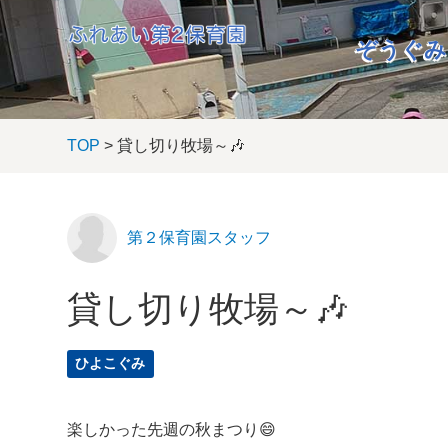
ぞうぐみ
TOP
> 貸し切り牧場～🎶
第２保育園スタッフ
貸し切り牧場～🎶
ひよこぐみ
楽しかった先週の秋まつり😄