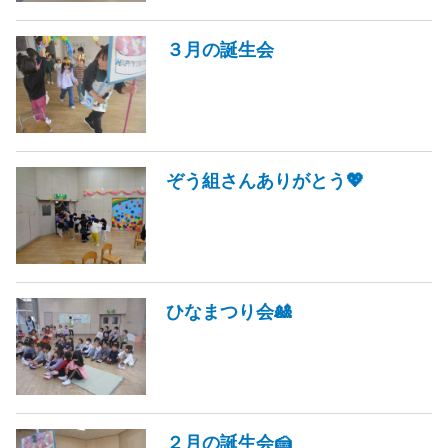
３月の誕生会
ぞう組さんありがとう💖
ひなまつり会🎎
２月の誕生会🍰