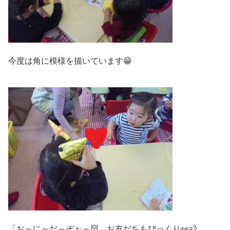
今度は角に模様を描いています😁
「お～に～だ～ぞぉ～👹」お友だちもびっくり👀💨