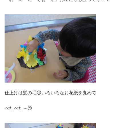
仕上げは髪の毛😘いろいろなお花紙を丸めて
ぺたぺた～😊