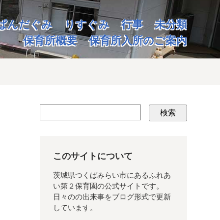
ぱんだぐみ
りすぐみ
行事
未分類
保育所概要
保育所入所のご案内
検索
このサイトについて
茨城県つくばみらい市にあるふれあ
い第２保育園の公式サイトです。
日々のの出来事をブログ形式で更新
しています。