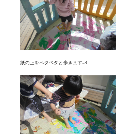
紙の上をペタペタと歩きます🦶