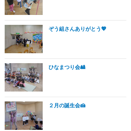
ぞう組さんありがとう💖
ひなまつり会🎎
２月の誕生会🍰