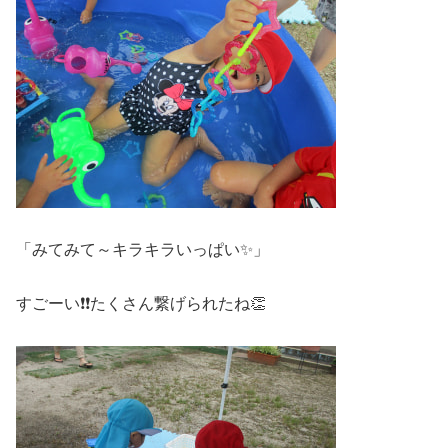
「みてみて～キラキラいっぱい✨」
すごーい❗❗たくさん繋げられたね👏