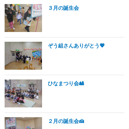
３月の誕生会
ぞう組さんありがとう💖
ひなまつり会🎎
２月の誕生会🍰