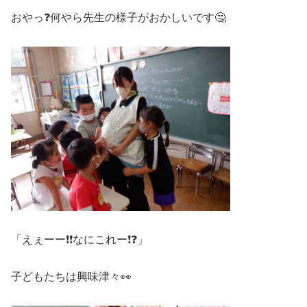
おやっ❓何やら先生の様子がおかしいです🤔
「えぇーー❗❗なにこれー❗❓」
子どもたちは興味津々👀