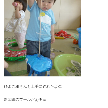
ひよこ組さんも上手に釣れたよ👏
新聞紙のプールだぁ🌟😆