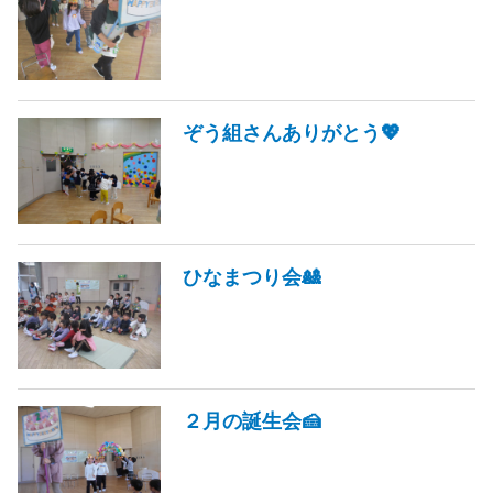
ぞう組さんありがとう💖
ひなまつり会🎎
２月の誕生会🍰