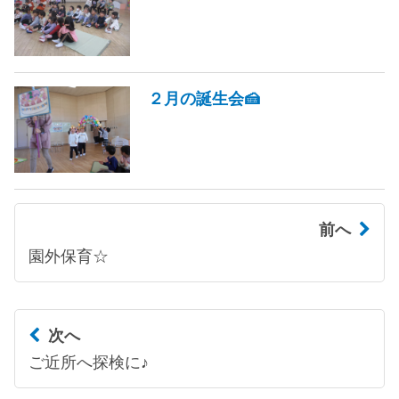
２月の誕生会🍰
前へ
園外保育☆
次へ
ご近所へ探検に♪