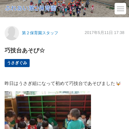
2017年5月11日 17:38
第２保育園スタッフ
巧技台あそび☆
うさぎぐみ
昨日はうさぎ組になって初めて巧技台であそびました