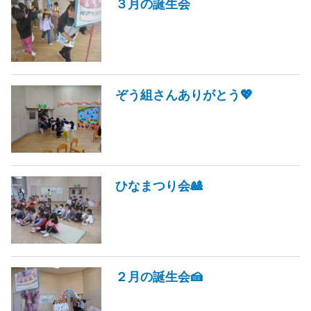
３月の誕生会
ぞう組さんありがとう💖
ひなまつり会🎎
２月の誕生会🍰