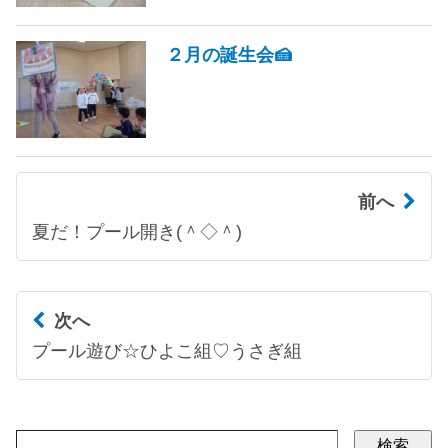
２月の誕生会🍰
前へ
夏だ！プール開き(＾◇＾)
次へ
プール遊び☆ひよこ組♡うさぎ組
検索