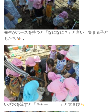
先生がホースを持つと「なになに？」と言い，集まる子ど
もたち
，
いざ水を流すと「キャー！！！」と大喜び