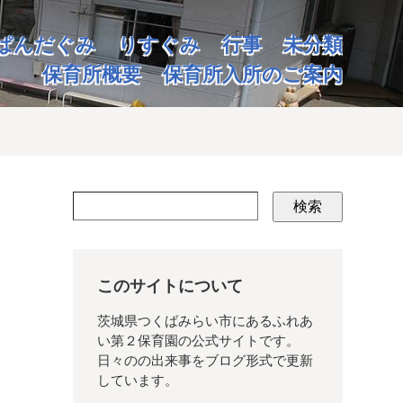
ぱんだぐみ
りすぐみ
行事
未分類
保育所概要
保育所入所のご案内
検索
このサイトについて
茨城県つくばみらい市にあるふれあ
い第２保育園の公式サイトです。
日々のの出来事をブログ形式で更新
しています。