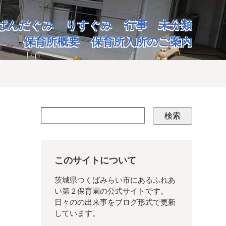
ぱんだぐみ
りすぐみ
行事
未分類
保育所概要
保育所入所のご案内
検索
このサイトについて
茨城県つくばみらい市にあるふれあ
い第２保育園の公式サイトです。
日々のの出来事をブログ形式で更新
しています。