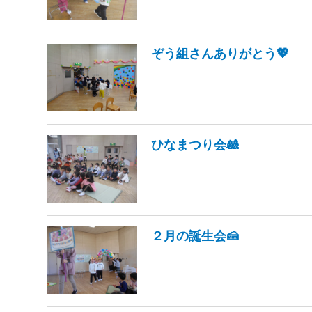
ぞう組さんありがとう💖
ひなまつり会🎎
２月の誕生会🍰