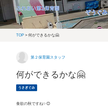
ぞうぐみ
TOP
> 何ができるかな🤗
第２保育園スタッフ
何ができるかな🤗
うさぎぐみ
食欲の秋ですね✨😊