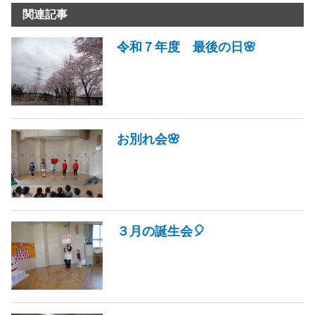
関連記事
令和７年度 最後の日🌸
お別れ会🌸
３月の誕生会🎈