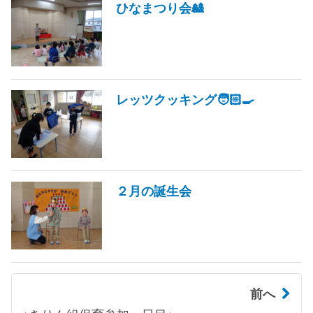
ひなまつり会🎎
レッツクッキング🧑🏻‍🍳
２月の誕生会
前へ