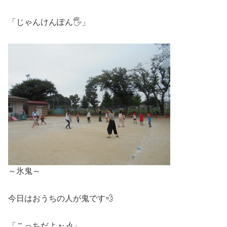
「じゃんけんぽん🖐」
～氷鬼～
今日はおうちの人が鬼です💨
「こっちだよぉ🎶」