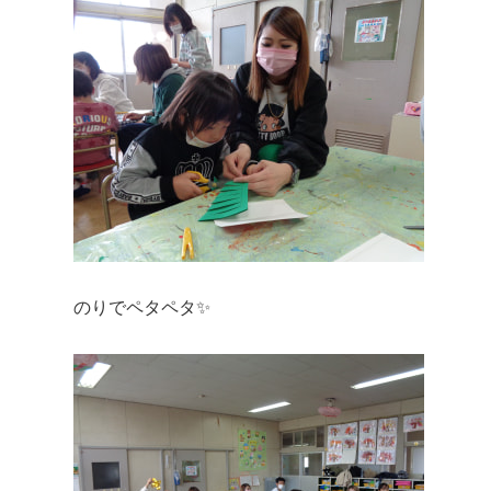
のりでペタペタ✨