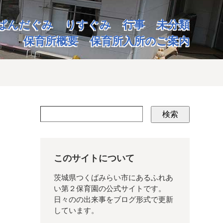
ぱんだぐみ
りすぐみ
行事
未分類
保育所概要
保育所入所のご案内
検索
このサイトについて
茨城県つくばみらい市にあるふれあ
い第２保育園の公式サイトです。
日々のの出来事をブログ形式で更新
しています。