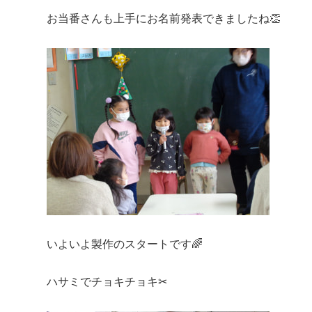
お当番さんも上手にお名前発表できましたね👏
いよいよ製作のスタートです🌈
ハサミでチョキチョキ✂