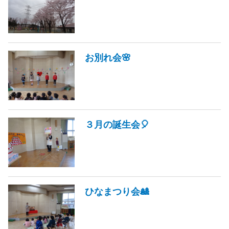
お別れ会🌸
３月の誕生会🎈
ひなまつり会🎎