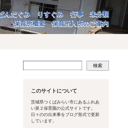
ぱんだぐみ
りすぐみ
行事
未分類
保育所概要
保育所入所のご案内
検索
このサイトについて
茨城県つくばみらい市にあるふれあ
い第２保育園の公式サイトです。
日々のの出来事をブログ形式で更新
しています。