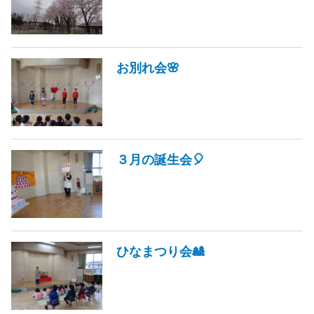
お別れ会🌸
３月の誕生会🎈
ひなまつり会🎎