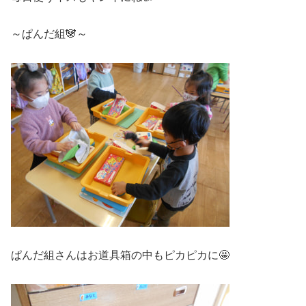
～ぱんだ組🐼～
ぱんだ組さんはお道具箱の中もピカピカに🤩