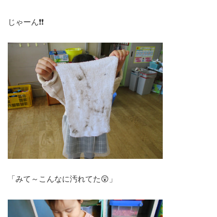
じゃーん❗❗
「みて～こんなに汚れてた😲」