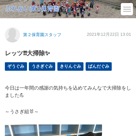
2021年12月22日 13:01
第２保育園スタッフ
レッツ❗❗大掃除✨
ぞうぐみ
うさぎぐみ
きりんぐみ
ぱんだぐみ
今日は一年間の感謝の気持ちを込めてみんなで大掃除をし
ました💪
～うさぎ組🐰～