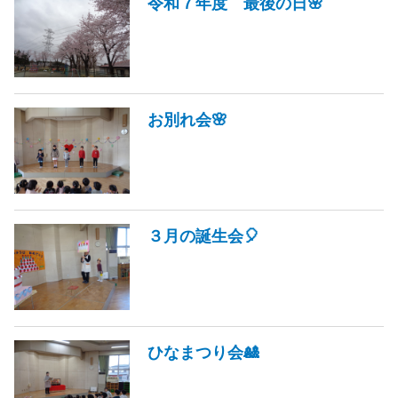
令和７年度 最後の日🌸
お別れ会🌸
３月の誕生会🎈
ひなまつり会🎎