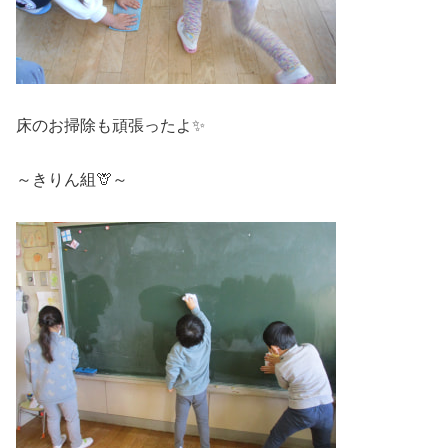
床のお掃除も頑張ったよ✨
～きりん組🦒～