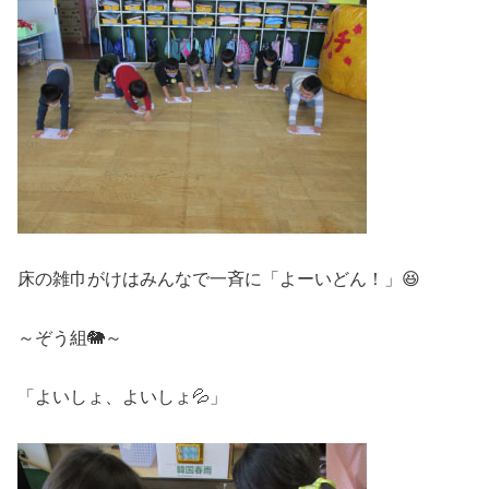
床の雑巾がけはみんなで一斉に「よーいどん！」😆
～ぞう組🐘～
「よいしょ、よいしょ💦」