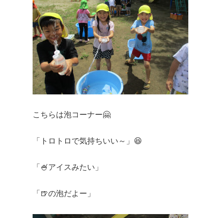
こちらは泡コーナー🤗
「トロトロで気持ちいい～」😆
「🍧アイスみたい」
「🍺の泡だよー」