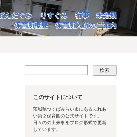
ぱんだぐみ
りすぐみ
行事
未分類
保育所概要
保育所入所のご案内
検索
このサイトについて
茨城県つくばみらい市にあるふれあ
い第２保育園の公式サイトです。
日々のの出来事をブログ形式で更新
しています。