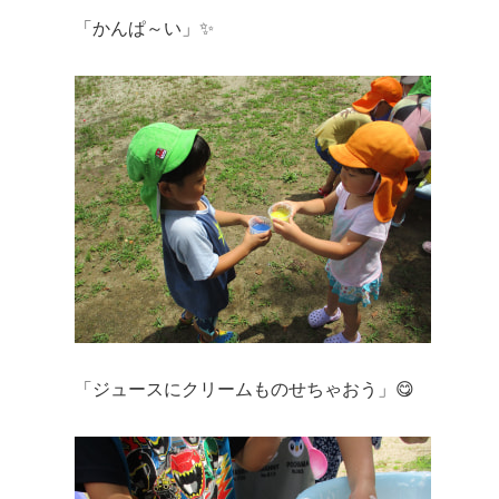
「かんぱ～い」✨
「ジュースにクリームものせちゃおう」😋