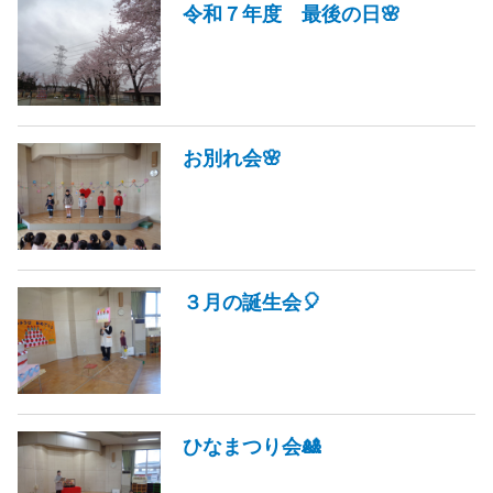
令和７年度 最後の日🌸
お別れ会🌸
３月の誕生会🎈
ひなまつり会🎎