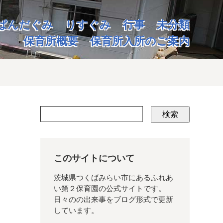
ぱんだぐみ
りすぐみ
行事
未分類
保育所概要
保育所入所のご案内
検索
このサイトについて
茨城県つくばみらい市にあるふれあ
い第２保育園の公式サイトです。
日々のの出来事をブログ形式で更新
しています。