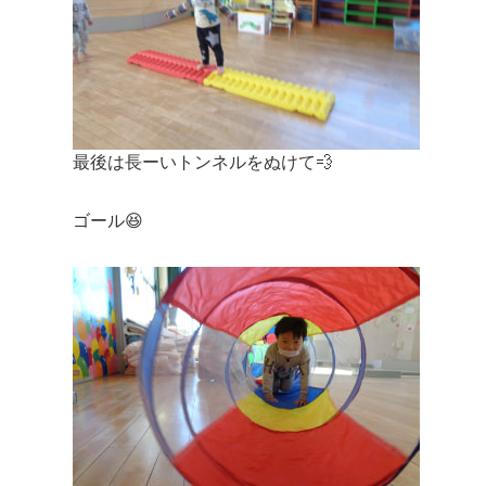
最後は長ーいトンネルをぬけて💨
ゴール😆