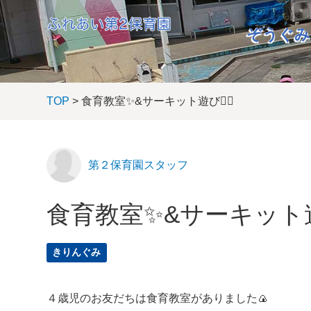
ぞうぐみ
TOP
> 食育教室✨&サーキット遊び🏃‍♀️
第２保育園スタッフ
食育教室✨&サーキット遊び
きりんぐみ
４歳児のお友だちは食育教室がありました🍙