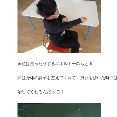
黄色は走ったりするエネルギーのもと🏃‍♀️
緑は身体の調子を整えてくれて、風邪をひいた時に
治してくれるんだって👩‍⚕️