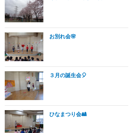
お別れ会🌸
３月の誕生会🎈
ひなまつり会🎎