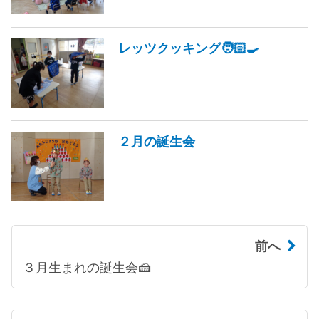
レッツクッキング🧑🏻‍🍳
２月の誕生会
前へ
３月生まれの誕生会🍰