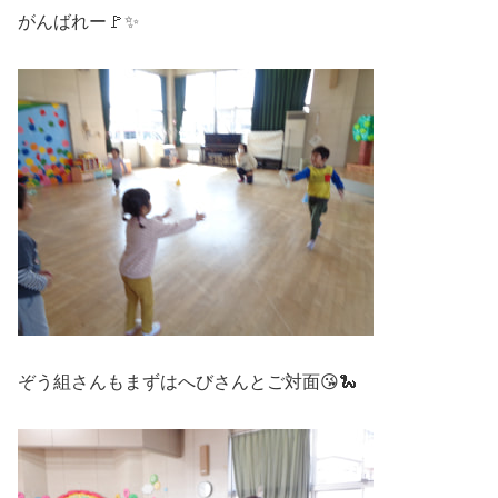
がんばれー🚩✨
ぞう組さんもまずはへびさんとご対面😘🐍