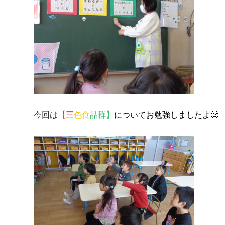
今回は
【三
色食
品群】
についてお勉強しましたよ🧐