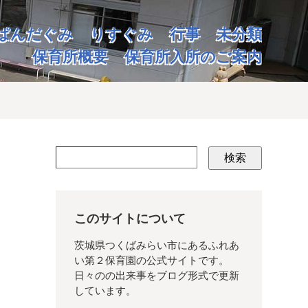
ぱんだぐみ
りすぐみ
行事
未分類
保育所概要
保育所入所のご案内
検索
このサイトについて
茨城県つくばみらい市にあるふれあ
い第２保育園の公式サイトです。
日々のの出来事をブログ形式で更新
しています。