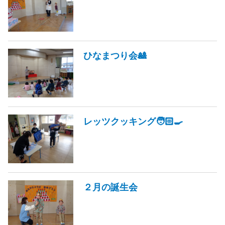
ひなまつり会🎎
レッツクッキング🧑🏻‍🍳
２月の誕生会