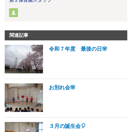
第２保育園スタッフ
関連記事
令和７年度 最後の日🌸
お別れ会🌸
３月の誕生会🎈