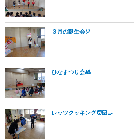
３月の誕生会🎈
ひなまつり会🎎
レッツクッキング🧑🏻‍🍳