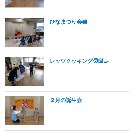
ひなまつり会🎎
レッツクッキング🧑🏻‍🍳
２月の誕生会