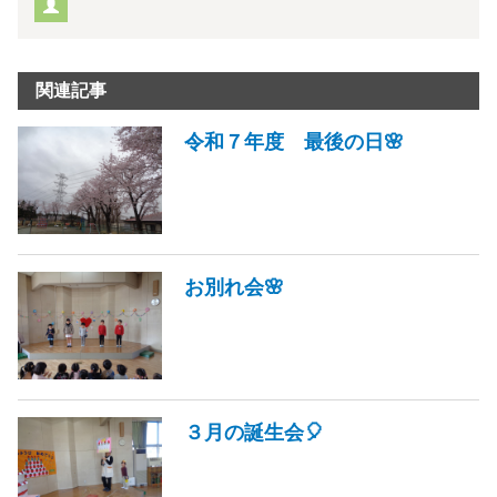
関連記事
令和７年度 最後の日🌸
お別れ会🌸
３月の誕生会🎈