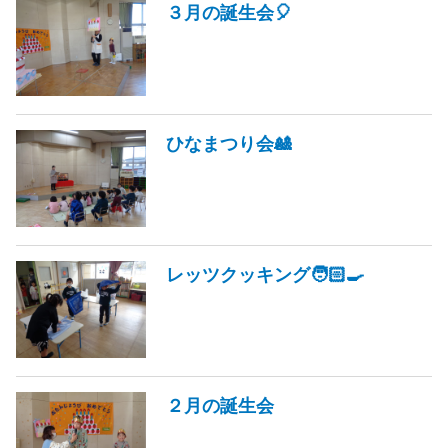
３月の誕生会🎈
ひなまつり会🎎
レッツクッキング🧑🏻‍🍳
２月の誕生会