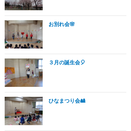
お別れ会🌸
３月の誕生会🎈
ひなまつり会🎎