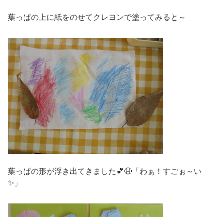
葉っぱの上に紙をのせてクレヨンで塗ってみると～
葉っぱの形が浮き出てきました💕😆「わぁ！すごぉ～い
✨」