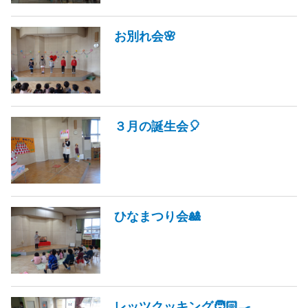
お別れ会🌸
３月の誕生会🎈
ひなまつり会🎎
レッツクッキング🧑🏻‍🍳