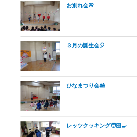
お別れ会🌸
３月の誕生会🎈
ひなまつり会🎎
レッツクッキング🧑🏻‍🍳