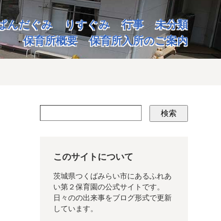
ぱんだぐみ
りすぐみ
行事
未分類
保育所概要
保育所入所のご案内
検索
このサイトについて
茨城県つくばみらい市にあるふれあ
い第２保育園の公式サイトです。
日々のの出来事をブログ形式で更新
しています。