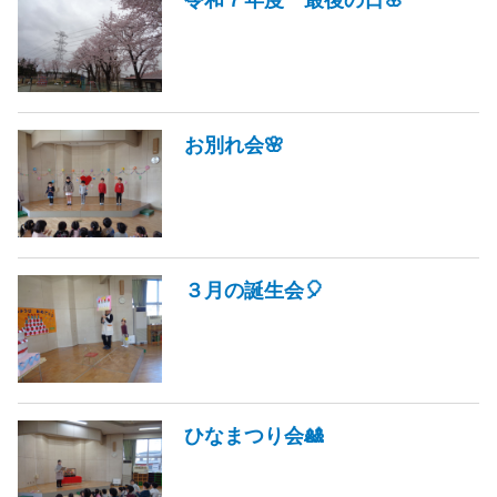
お別れ会🌸
３月の誕生会🎈
ひなまつり会🎎