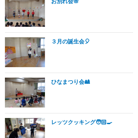
お別れ会🌸
３月の誕生会🎈
ひなまつり会🎎
レッツクッキング🧑🏻‍🍳