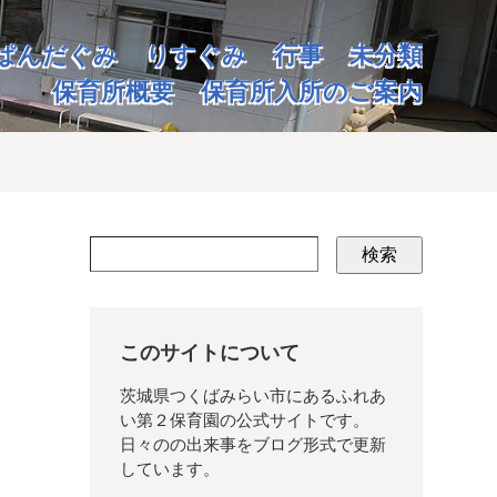
ぱんだぐみ
りすぐみ
行事
未分類
保育所概要
保育所入所のご案内
検索
このサイトについて
茨城県つくばみらい市にあるふれあ
い第２保育園の公式サイトです。
日々のの出来事をブログ形式で更新
しています。