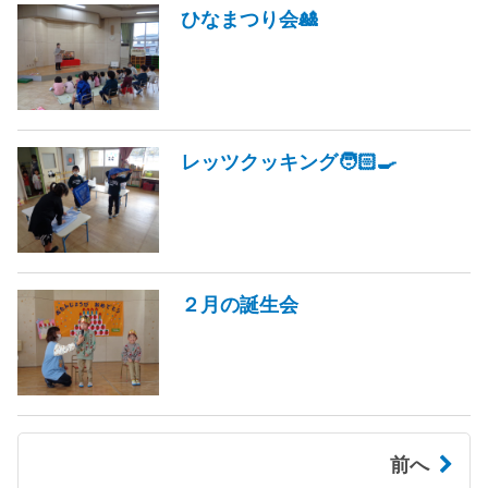
ひなまつり会🎎
レッツクッキング🧑🏻‍🍳
２月の誕生会
前へ