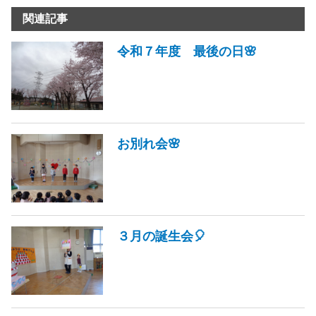
関連記事
令和７年度 最後の日🌸
お別れ会🌸
３月の誕生会🎈