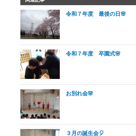
令和７年度 最後の日🌸
令和７年度 卒園式🌸
お別れ会🌸
３月の誕生会🎈