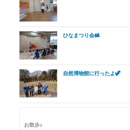
ひなまつり会🎎
自然博物館に行ったよ🦖
お散歩♪