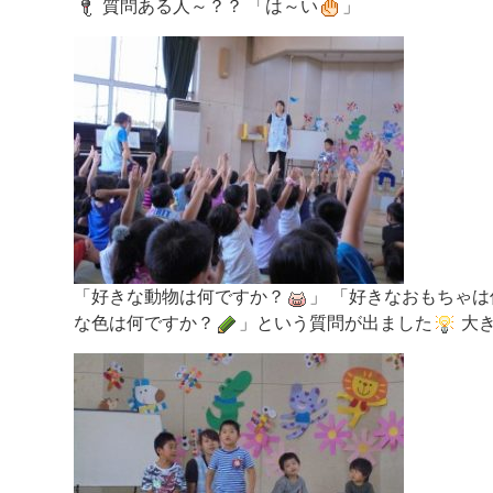
質問ある人～？？ 「は～い
」
「好きな動物は何ですか？
」 「好きなおもちゃ
な色は何ですか？
」という質問が出ました
大き