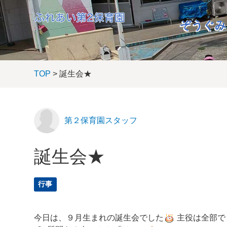
ぞうぐみ
TOP
> 誕生会★
第２保育園スタッフ
誕生会★
行事
今日は、９月生まれの誕生会でした
主役は全部で