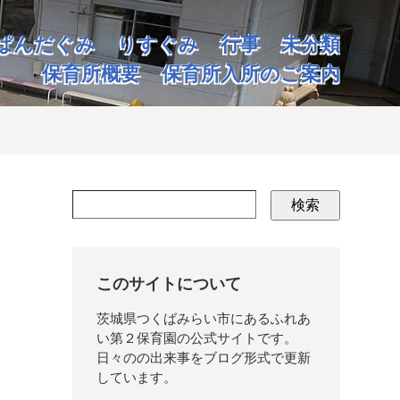
ぱんだぐみ
りすぐみ
行事
未分類
保育所概要
保育所入所のご案内
検索
このサイトについて
茨城県つくばみらい市にあるふれあ
い第２保育園の公式サイトです。
日々のの出来事をブログ形式で更新
しています。