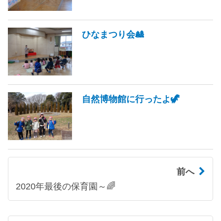
ひなまつり会🎎
自然博物館に行ったよ🦖
前へ
2020年最後の保育園～🌈