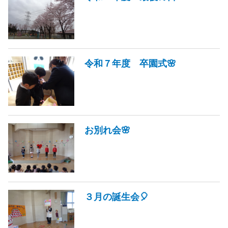
令和７年度 卒園式🌸
お別れ会🌸
３月の誕生会🎈