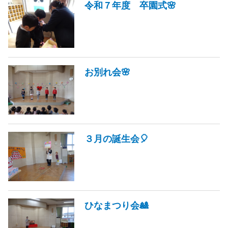
令和７年度 卒園式🌸
お別れ会🌸
３月の誕生会🎈
ひなまつり会🎎