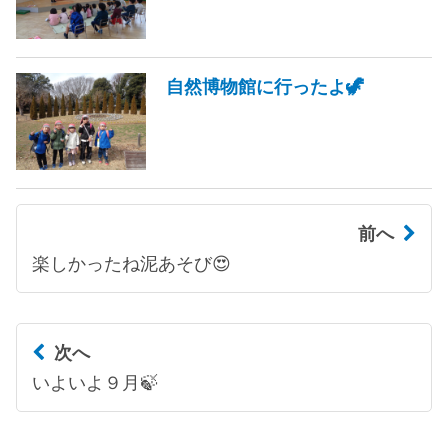
自然博物館に行ったよ🦖
前へ
楽しかったね泥あそび😍
次へ
いよいよ９月🍃