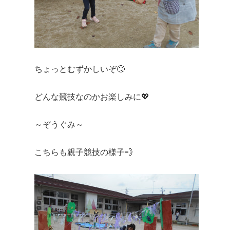
ちょっとむずかしいぞ🙄
どんな競技なのかお楽しみに💖
～ぞうぐみ～
こちらも親子競技の様子💨