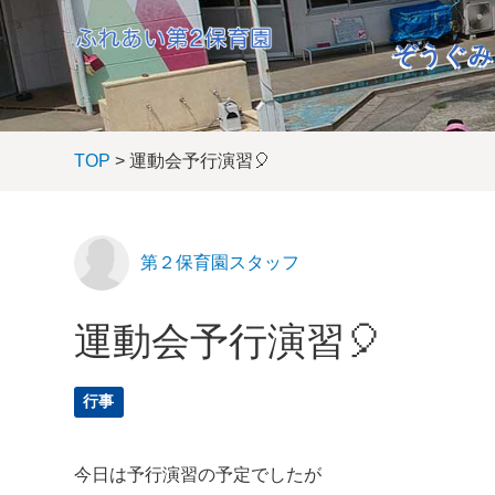
ぞうぐみ
TOP
> 運動会予行演習🎈
第２保育園スタッフ
運動会予行演習🎈
行事
今日は予行演習の予定でしたが