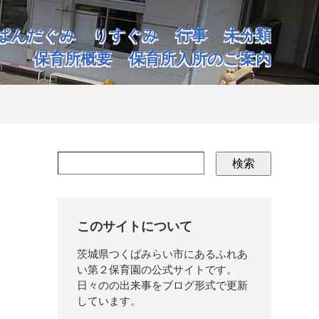
ぱんだぐみ
りすぐみ
行事
未分類
保育所概要
保育所入所のご案内
検索
このサイトについて
茨城県つくばみらい市にあるふれあ
い第２保育園の公式サイトです。
日々のの出来事をブログ形式で更新
しています。