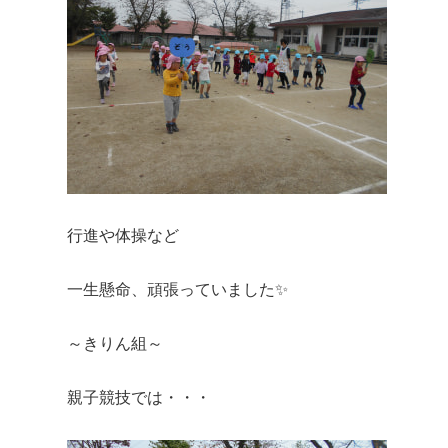
行進や体操など
一生懸命、頑張っていました✨
～きりん組～
親子競技では・・・