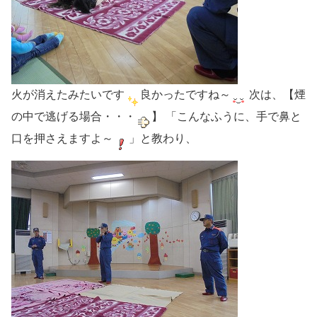
火が消えたみたいです
良かったですね～
次は、【煙
の中で逃げる場合・・・
】 「こんなふうに、手で鼻と
口を押さえますよ～
」と教わり、