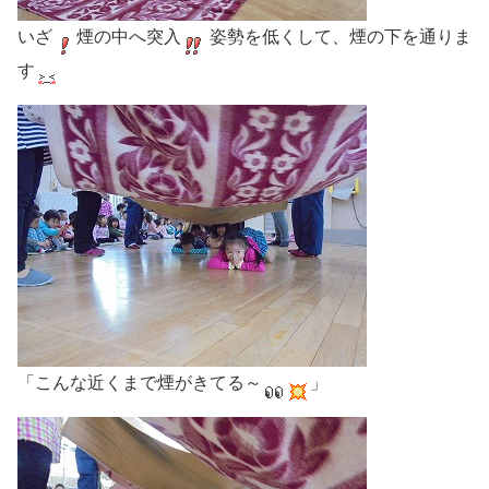
いざ
煙の中へ突入
姿勢を低くして、煙の下を通りま
す
「こんな近くまで煙がきてる～
」