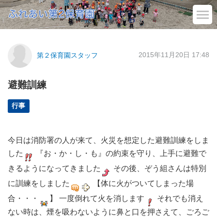
2015年11月20日 17:48
第２保育園スタッフ
避難訓練
行事
今日は消防署の人が来て、火災を想定した避難訓練をしま
した
『お・か・し・も』の約束を守り、上手に避難で
きるようになってきました
その後、ぞう組さんは特別
に訓練をしました
【体に火がついてしまった場
合・・・
】 一度倒れて火を消します
それでも消え
ない時は、煙を吸わないように鼻と口を押さえて、ごろご