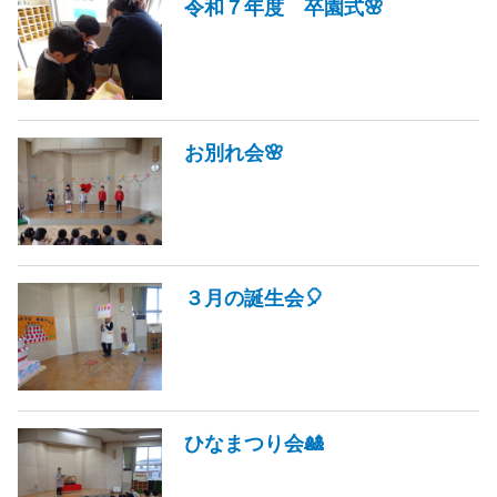
令和７年度 卒園式🌸
お別れ会🌸
３月の誕生会🎈
ひなまつり会🎎