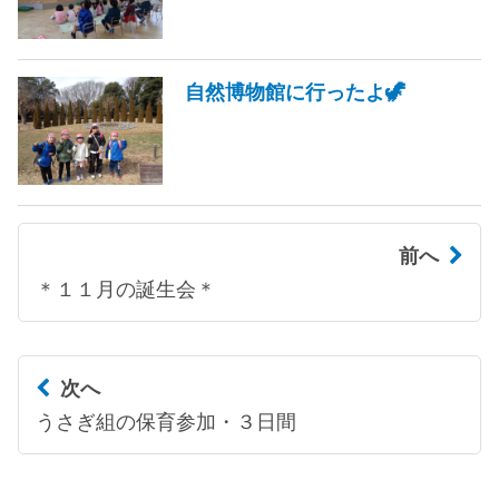
自然博物館に行ったよ🦖
前へ
＊１１月の誕生会＊
次へ
うさぎ組の保育参加・３日間