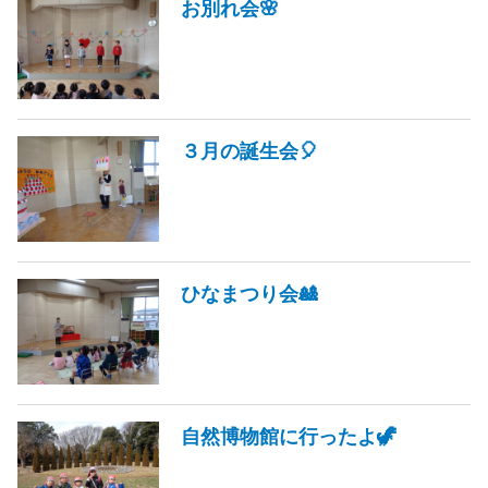
お別れ会🌸
３月の誕生会🎈
ひなまつり会🎎
自然博物館に行ったよ🦖