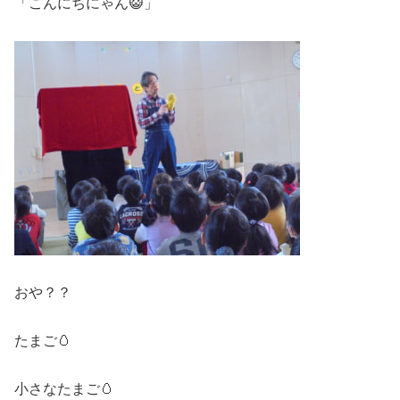
「こんにちにゃん😺」
おや？？
たまご🥚
小さなたまご🥚