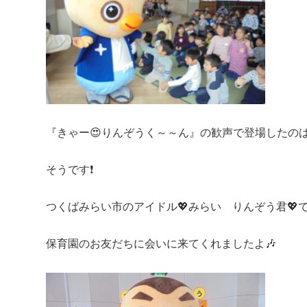
『きゃー😍りんぞうく～～ん』の歓声で登場したの
そうです❗
つくばみらい市のアイドル💖みらい りんぞう君💖
保育園のお友だちに会いに来てくれましたよ🎶