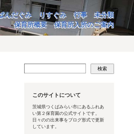
ぱんだぐみ
りすぐみ
行事
未分類
保育所概要
保育所入所のご案内
検索
このサイトについて
茨城県つくばみらい市にあるふれあ
い第２保育園の公式サイトです。
日々のの出来事をブログ形式で更新
しています。