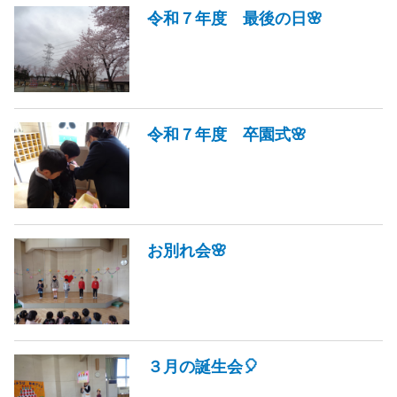
令和７年度 最後の日🌸
令和７年度 卒園式🌸
お別れ会🌸
３月の誕生会🎈