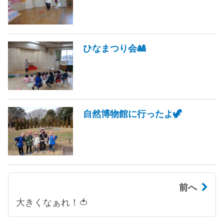
ひなまつり会🎎
自然博物館に行ったよ🦖
前へ
大きくなぁれ！🍅