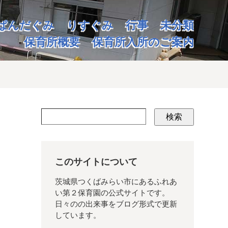
ぱんだぐみ
りすぐみ
行事
未分類
保育所概要
保育所入所のご案内
検索
このサイトについて
茨城県つくばみらい市にあるふれあ
い第２保育園の公式サイトです。
日々のの出来事をブログ形式で更新
しています。