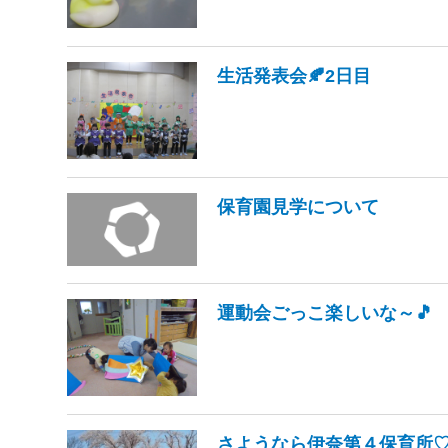
生活発表会🍂2日目
保育園見学について
運動会ごっこ楽しいな～🎵
さようなら伊奈第４保育所