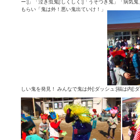
ー:]」「泣き虫鬼[:しくしく:]「うそつき鬼」「病
もらい「鬼は外！悪い鬼出ていけ！」
しい鬼を発見！ みんなで鬼は外[:ダッシュ:]福は内[