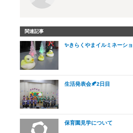
関連記事
✨きらくやまイルミネーション
生活発表会🍂2日目
保育園見学について