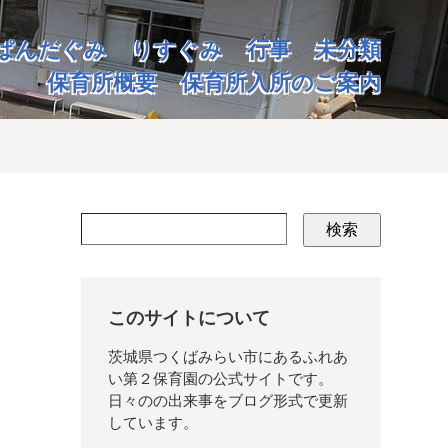
ぱんだぐみ
りすぐみ
行事
未分類
保育所概要
保育所入所のご案内
検索
このサイトについて
茨城県つくばみらい市にあるふれあ
い第２保育園の公式サイトです。
日々のの出来事をブログ形式で更新
しています。