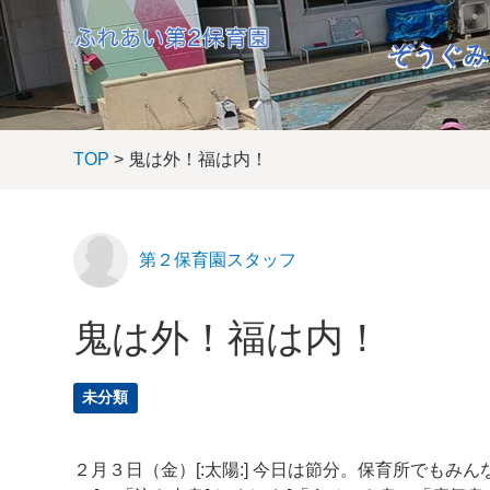
ぞうぐみ
TOP
> 鬼は外！福は内！
第２保育園スタッフ
鬼は外！福は内！
未分類
２月３日（金）[:太陽:] 今日は節分。保育所でもみ