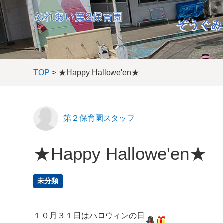
ぞうぐみ
TOP
> ★Happy Hallowe'en★
第２保育園スタッフ
★Happy Hallowe'en★
未分類
１０月３１日はハロウィンの日