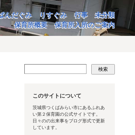
ぱんだぐみ
りすぐみ
行事
未分類
保育所概要
保育所入所のご案内
検索
このサイトについて
茨城県つくばみらい市にあるふれあ
い第２保育園の公式サイトです。
日々のの出来事をブログ形式で更新
しています。