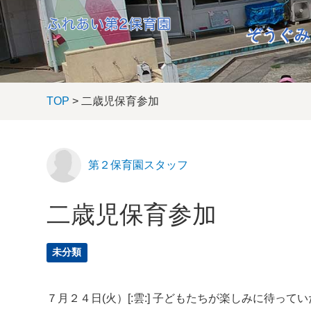
ぞうぐみ
TOP
> 二歳児保育参加
第２保育園スタッフ
二歳児保育参加
未分類
７月２４日(火）[:雲:] 子どもたちが楽しみに待って