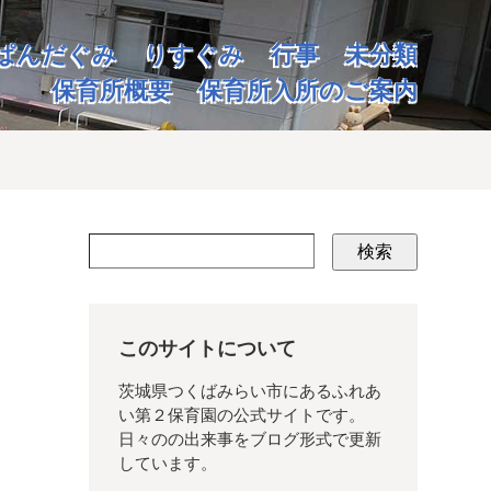
ぱんだぐみ
りすぐみ
行事
未分類
保育所概要
保育所入所のご案内
検索
このサイトについて
茨城県つくばみらい市にあるふれあ
い第２保育園の公式サイトです。
日々のの出来事をブログ形式で更新
しています。