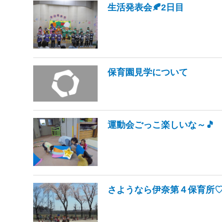
生活発表会🍂2日目
保育園見学について
運動会ごっこ楽しいな～🎵
さようなら伊奈第４保育所