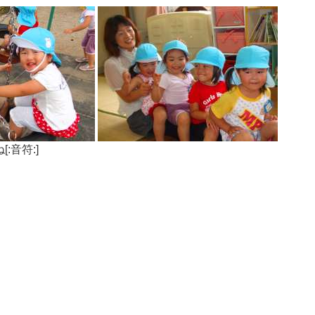
:音符:]