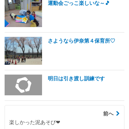
運動会ごっこ楽しいな～🎵
さようなら伊奈第４保育所♡
明日は引き渡し訓練です
前へ
楽しかった泥あそび❤