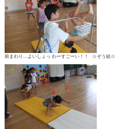
前まわり…よいしょっ わーすごーい！！ ☆ぞう組☆