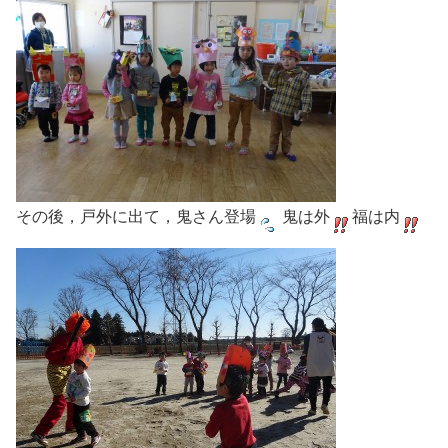
その後，戸外に出て，鬼さん登場
鬼は外
福は内