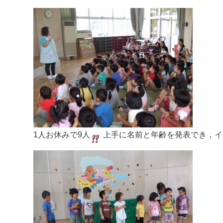
1人お休みで9人
上手に名前と年齢を発表でき，イ