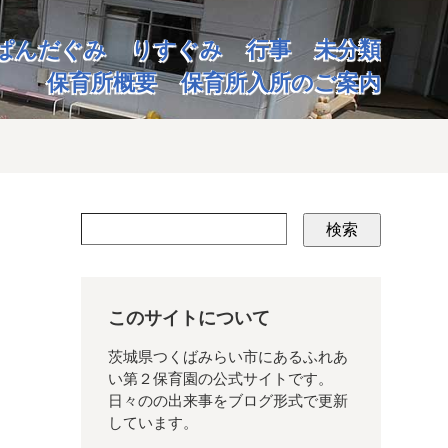
ぱんだぐみ
りすぐみ
行事
未分類
保育所概要
保育所入所のご案内
検索
このサイトについて
茨城県つくばみらい市にあるふれあ
い第２保育園の公式サイトです。
日々のの出来事をブログ形式で更新
しています。